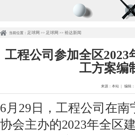
足球网
足球网
裕达新闻
当前位置：
>>
>>
工程公司参加全区202
工方案编
来源：本站 | 编辑：管理
6月29日，工程公司在
协会主办
的
2023年
全区