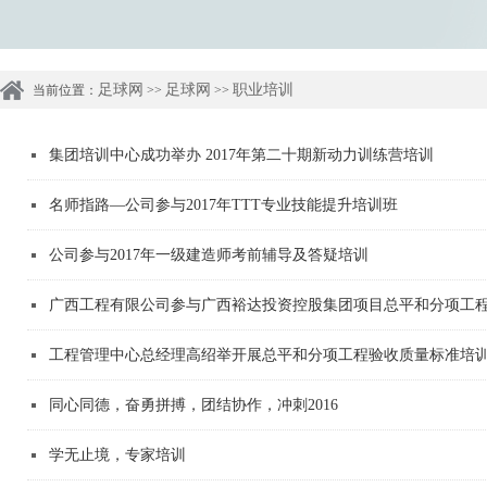
足球网
足球网
职业培训
当前位置：
>>
>>
集团培训中心成功举办 2017年第二十期新动力训练营培训
名师指路—公司参与2017年TTT专业技能提升培训班
公司参与2017年一级建造师考前辅导及答疑培训
广西工程有限公司参与广西裕达投资控股集团项目总平和分项工
工程管理中心总经理高绍举开展总平和分项工程验收质量标准培
同心同德，奋勇拼搏，团结协作，冲刺2016
学无止境，专家培训