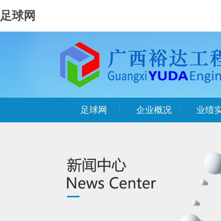
足球网
足球网
企业概况
业绩