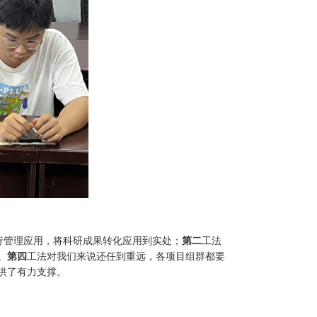
行管理应用，将科研成果转化应用到实处；
第二
工法
。
第四
工法对我们来说还任到重远，各项目组群都要
供了有力支撑。