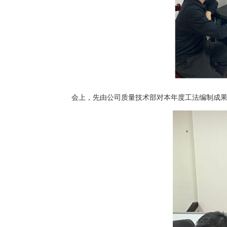
会上，先由公司质量技术部对本年度工法编制成