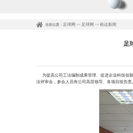
足球网
足球网
裕达新闻
当前位置：
>>
>>
足
为提高公司工法编制成果管理、促进企业科技创新
法评审会，参会人员有公司高层领导、各项目组负责