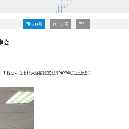
裕达新闻
行业新闻
专栏
审会
午，工程公司在七楼大屏监控室召开2023年度企业级工