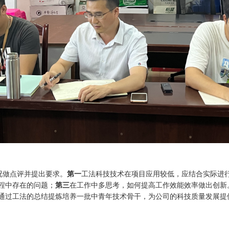
况做点评并提出要求。
第一
工法科技技术在项目应用较低，应结合实际进
程中存在的问题；
第三
在工作中多思考，如何提高工作效能效率做出创新
通过工法的总结提炼培养一批中青年技术骨干，为公司的科技质量发展提