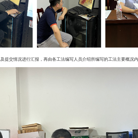
果及提交情况进行汇报，再由各工法编写人员介绍所编写的工法主要概况