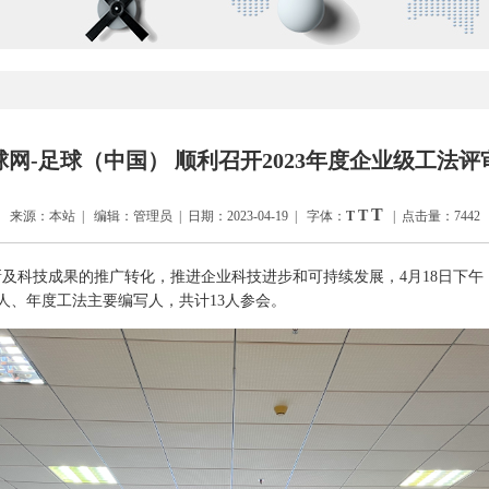
球网-足球（中国） 顺利召开2023年度企业级工法评
T
T
来源：本站 | 编辑：管理员 | 日期：2023-04-19 | 字体：
T
| 点击量：7442
及科技成果的推广转化，推进企业科技进步和可持续发展，
4月18日下
人、年度工法主要编写人，共计13人参会。