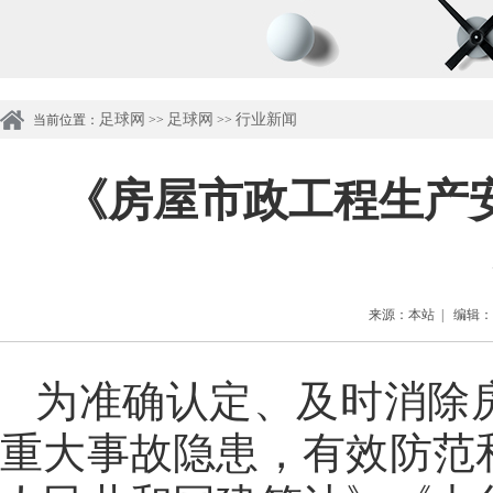
足球网
足球网
行业新闻
当前位置：
>>
>>
《房屋市政工程生产安
来源：本站 | 编辑：管理
为准确认定、及时消除
重大事故隐患，有效防范