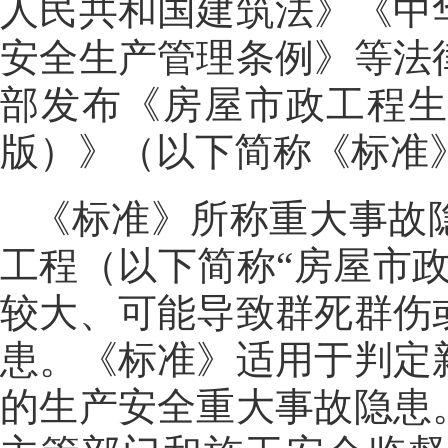
人民共和国建筑法》《中
安全生产管理条例》等法
部发布《房屋市政工程生
版）》（以下简称《标准
《标准》所称重大事故
工程（以下简称“房屋市
较大、可能导致群死群伤
患。《标准》适用于判定
的生产安全重大事故隐患