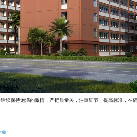
继续保持饱满的激情，严把质量关，注重细节，提高标准，在确
示会