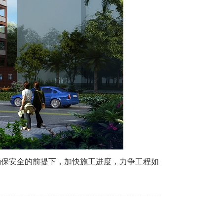
保安全的前提下，加快施工进度，力争工程如