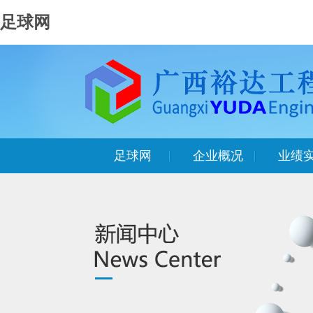
足球网
足球网
企业概况
业绩