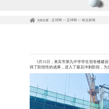
足球网
足球网
裕达新闻
当前位置：
>>
>>
5月31日，来宾市第九中学学生宿舍楼建设项目
得了阶段性的成果，进入了最后冲刺阶段，为