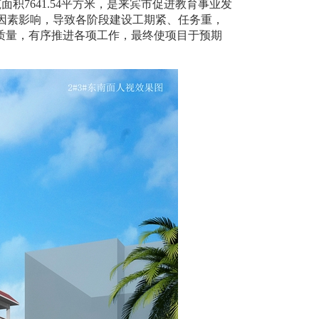
7641.54平方米，是来宾市促进教育事业发
因素影响，导致各阶段建设工期紧、任务重，
质量，有序推进各项工作，最终使项目于预期