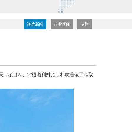
裕达新闻
行业新闻
专栏
天，项目2#、3#楼顺利封顶，标志着该工程取