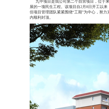
九中项目是我公司第二个自营项目，位于来宾市
展的一项民生工程。该项目自2月8日开工以
但项目管理团队紧紧围绕“工期”为中心，努
内顺利封顶。