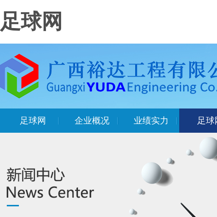
足球网
足球网
企业概况
业绩实力
足球